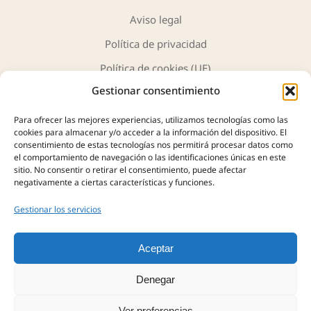
Aviso legal
Política de privacidad
Política de cookies (UE)
Gestionar consentimiento
Para ofrecer las mejores experiencias, utilizamos tecnologías como las
cookies para almacenar y/o acceder a la información del dispositivo. El
consentimiento de estas tecnologías nos permitirá procesar datos como
JH Antigüedades y Arte
ofrece una cuidada selección de
el comportamiento de navegación o las identificaciones únicas en este
sitio. No consentir o retirar el consentimiento, puede afectar
piezas únicas, obras de arte y objetos con historia. Más de
negativamente a ciertas características y funciones.
40 años de experiencia nos avalan en la compra, tasación y
venta de antigüedades, siempre con profesionalidad,
Gestionar los servicios
autenticidad y confianza.
Aceptar
Denegar
Ver preferencias