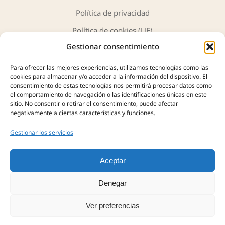
Política de privacidad
Política de cookies (UE)
Gestionar consentimiento
Para ofrecer las mejores experiencias, utilizamos tecnologías como las
cookies para almacenar y/o acceder a la información del dispositivo. El
consentimiento de estas tecnologías nos permitirá procesar datos como
JH Antigüedades y Arte
ofrece una cuidada selección de
el comportamiento de navegación o las identificaciones únicas en este
sitio. No consentir o retirar el consentimiento, puede afectar
piezas únicas, obras de arte y objetos con historia. Más de
negativamente a ciertas características y funciones.
40 años de experiencia nos avalan en la compra, tasación y
venta de antigüedades, siempre con profesionalidad,
Gestionar los servicios
autenticidad y confianza.
Aceptar
Denegar
Ver preferencias