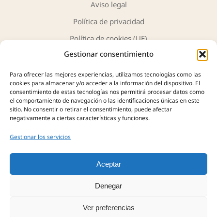
Aviso legal
Política de privacidad
Política de cookies (UE)
Gestionar consentimiento
Para ofrecer las mejores experiencias, utilizamos tecnologías como las
cookies para almacenar y/o acceder a la información del dispositivo. El
consentimiento de estas tecnologías nos permitirá procesar datos como
JH Antigüedades y Arte
ofrece una cuidada selección de
el comportamiento de navegación o las identificaciones únicas en este
sitio. No consentir o retirar el consentimiento, puede afectar
piezas únicas, obras de arte y objetos con historia. Más de
negativamente a ciertas características y funciones.
40 años de experiencia nos avalan en la compra, tasación y
venta de antigüedades, siempre con profesionalidad,
Gestionar los servicios
autenticidad y confianza.
Aceptar
Denegar
Ver preferencias