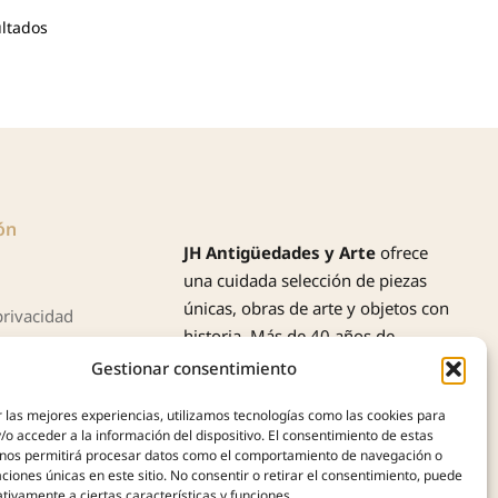
ultados
ón
JH Antigüedades y Arte
ofrece
una cuidada selección de piezas
únicas, obras de arte y objetos con
privacidad
historia. Más de 40 años de
cookies (UE)
experiencia nos avalan en la
Gestionar consentimiento
compra, tasación y venta de
 las mejores experiencias, utilizamos tecnologías como las cookies para
antigüedades, siempre con
o acceder a la información del dispositivo. El consentimiento de estas
profesionalidad, autenticidad y
 nos permitirá procesar datos como el comportamiento de navegación o
confianza.
caciones únicas en este sitio. No consentir o retirar el consentimiento, puede
tivamente a ciertas características y funciones.