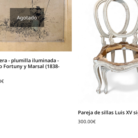
Agotado
era - plumilla iluminada -
 Fortuny y Marsal (1838-
0
€
Pareja de sillas Luis XV s
300.00
€