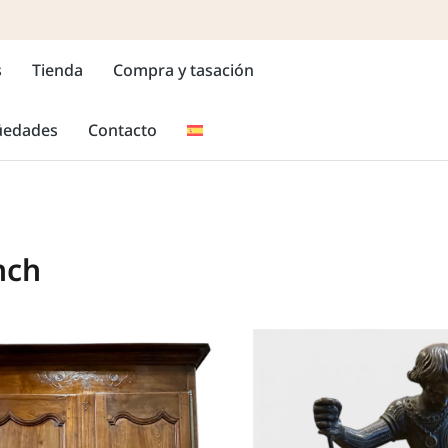
s
Tienda
Compra y tasación
güedades
Contacto
nch