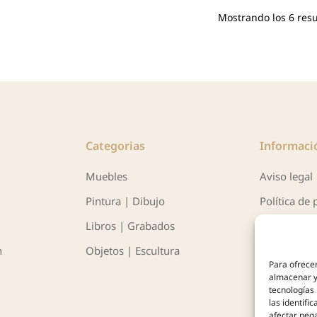
Mostrando los 6 res
Categorias
Informaci
Muebles
Aviso legal
Pintura | Dibujo
Política de 
Libros | Grabados
Política de 
n
Objetos | Escultura
Para ofrecer
almacenar y/
tecnologías
las identifi
afectar nega