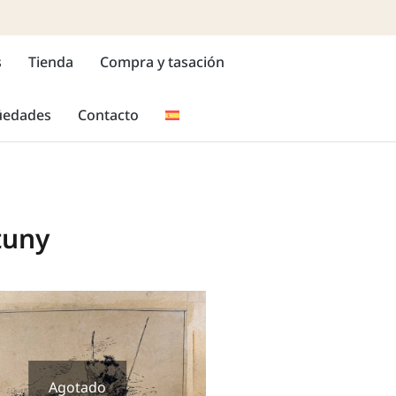
s
Tienda
Compra y tasación
güedades
Contacto
tuny
Agotado