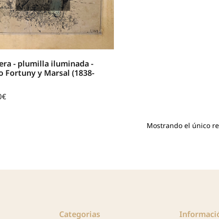
era - plumilla iluminada -
 Fortuny y Marsal (1838-
0
€
Mostrando el único r
Categorias
Informaci