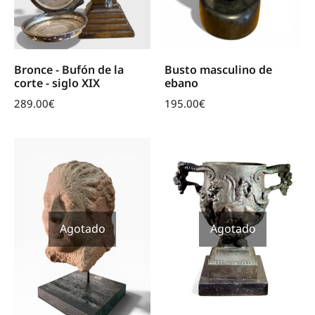
Bronce - Bufón de la
Busto masculino de
corte - siglo XIX
ebano
289.00
€
195.00
€
Agotado
Agotado