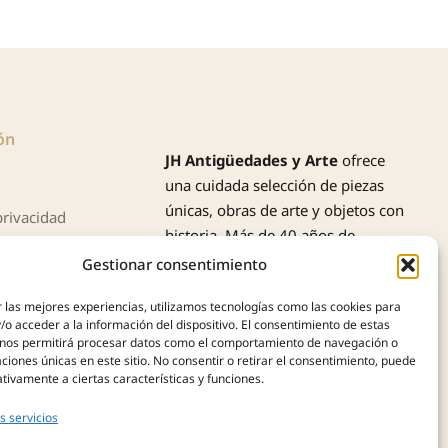
ón
JH Antigüedades y Arte
ofrece
una cuidada selección de piezas
únicas, obras de arte y objetos con
privacidad
historia. Más de 40 años de
cookies (UE)
experiencia nos avalan en la
Gestionar consentimiento
compra, tasación y venta de
 las mejores experiencias, utilizamos tecnologías como las cookies para
antigüedades, siempre con
o acceder a la información del dispositivo. El consentimiento de estas
profesionalidad, autenticidad y
 nos permitirá procesar datos como el comportamiento de navegación o
confianza.
caciones únicas en este sitio. No consentir o retirar el consentimiento, puede
tivamente a ciertas características y funciones.
s servicios