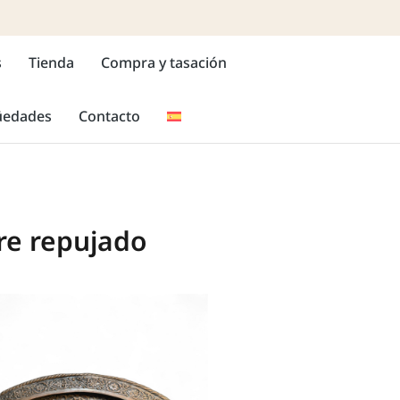
s
Tienda
Compra y tasación
güedades
Contacto
re repujado