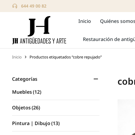
644 49 00 82
Inicio
Quiénes somo
Restauración de anti
Inicio
Productos etiquetados “cobre repujado”
Estás aquí:
cob
Categorías
Muebles
(12)
Objetos
(26)
Pintura | Dibujo
(13)