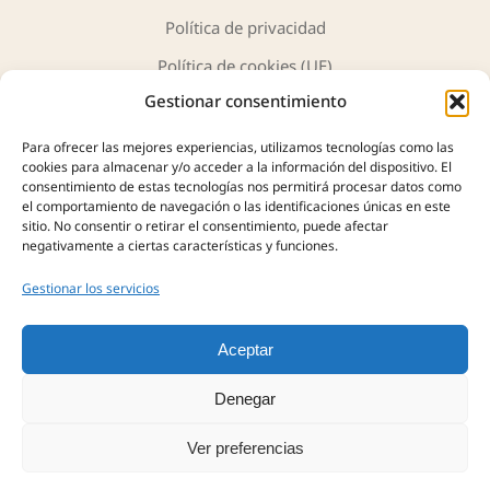
Política de privacidad
Política de cookies (UE)
Gestionar consentimiento
Para ofrecer las mejores experiencias, utilizamos tecnologías como las
cookies para almacenar y/o acceder a la información del dispositivo. El
consentimiento de estas tecnologías nos permitirá procesar datos como
JH Antigüedades y Arte
ofrece una cuidada selección de
el comportamiento de navegación o las identificaciones únicas en este
sitio. No consentir o retirar el consentimiento, puede afectar
piezas únicas, obras de arte y objetos con historia. Más de
negativamente a ciertas características y funciones.
40 años de experiencia nos avalan en la compra, tasación y
venta de antigüedades, siempre con profesionalidad,
Gestionar los servicios
autenticidad y confianza.
Aceptar
Denegar
Ver preferencias