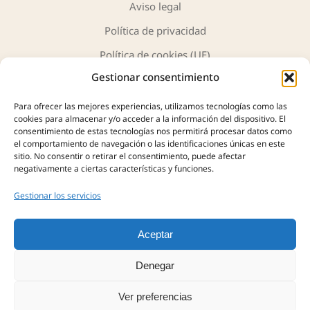
Aviso legal
Política de privacidad
Política de cookies (UE)
Gestionar consentimiento
Para ofrecer las mejores experiencias, utilizamos tecnologías como las
cookies para almacenar y/o acceder a la información del dispositivo. El
consentimiento de estas tecnologías nos permitirá procesar datos como
JH Antigüedades y Arte
ofrece una cuidada selección de
el comportamiento de navegación o las identificaciones únicas en este
sitio. No consentir o retirar el consentimiento, puede afectar
piezas únicas, obras de arte y objetos con historia. Más de
negativamente a ciertas características y funciones.
40 años de experiencia nos avalan en la compra, tasación y
venta de antigüedades, siempre con profesionalidad,
Gestionar los servicios
autenticidad y confianza.
Aceptar
Denegar
Ver preferencias