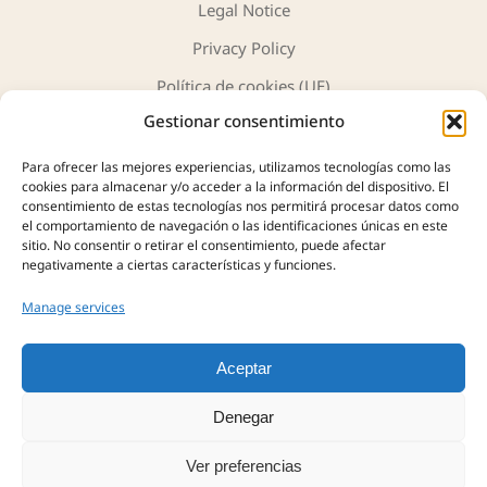
Legal Notice
Privacy Policy
Política de cookies (UE)
Gestionar consentimiento
Para ofrecer las mejores experiencias, utilizamos tecnologías como las
cookies para almacenar y/o acceder a la información del dispositivo. El
consentimiento de estas tecnologías nos permitirá procesar datos como
JH Antiques and Art offers a carefully curated selection of
el comportamiento de navegación o las identificaciones únicas en este
sitio. No consentir o retirar el consentimiento, puede afectar
unique pieces, works of art, and objects with history. Over
negativamente a ciertas características y funciones.
40 years of experience support us in the purchase,
appraisal, and sale of antiques, always with
Manage services
professionalism, authenticity, and trust.
Aceptar
Denegar
Ver preferencias