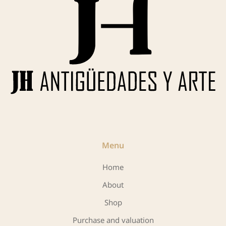
Menu
Home
About
Shop
Purchase and valuation