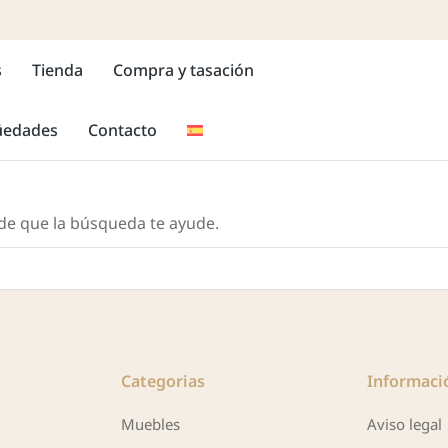
s
Tienda
Compra y tasación
güedades
Contacto
de que la búsqueda te ayude.
Categorias
Informaci
Muebles
Aviso legal